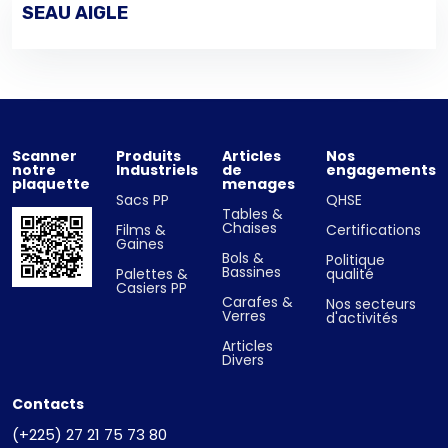
SEAU AIGLE
VOIR LES DÉTAILS
Scanner
Produits
Articles
Nos
notre
Industriels
de
engagements
plaquette
menages
Sacs PP
QHSE
Tables &
Chaises
Films &
Certifications
Gaines
Bols &
Politique
Bassines
Palettes &
qualité
Casiers PP
Carafes &
Nos secteurs
Verres
d'activités
Articles
Divers
Contacts
(+225) 27 21 75 73 80